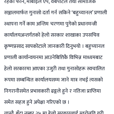
रहेको फोन, मोबाइल एप, वेबपोर्टल तथा सामाजिक
सञ्जालमार्फत गुनासो दर्ता गर्न सकिने ‘बहुच्यानल’ प्रणाली
स्थापना गर्ने काम अन्तिम चरणमा पुगेको प्रधानमन्त्री
कार्यालयअन्तर्गतको हेलो सरकार शाखाका उपसचिव
कृष्णप्रसाद सापकोटाले जानकारी दिनुभयो । बहुच्यानल
प्रणाली कार्यान्वयनमा आउनेबित्तिकै विभिन्न माध्यमबाट
हेलो सरकारमा आएका उजुरी तथा गुनासोहरू स्वचालित
रूपमा सम्बन्धित कार्यालयसम्म जाने मात्र नभई त्यसको
निगरानीसमेत प्रभावकारी ढङ्गले हुने र नतिजा प्राप्तिमा
समेत सहज हुने अपेक्षा गरिएको छ ।
त्यस्तै, बुँदा नम्बर २५ मा हेलो सरकारलाई स्तरोन्नति गरी