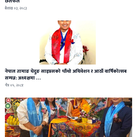
छलफल
बैशाख ०३, २०८३
नेपाल तामाङ घेदुङ साइप्रसको चौंथो अधिवेशन र आठौं वार्षिकोत्सब
सम्पन्न: अध्यक्षमा …
चैत्र ०५, २०८१