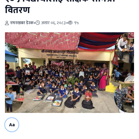
वितरण
नमनखबर डेस्क
•
असार ०६, २०८३
•
९५
Aa