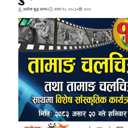
अशोक बुद्ध लामा
•
असार १८, २०८३
•
७५९