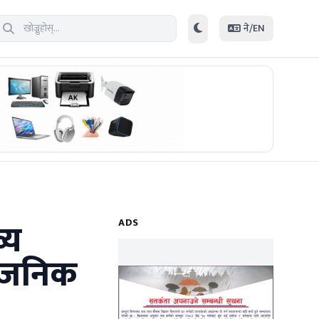
ने/EN
्य
ADS
्वजनिक