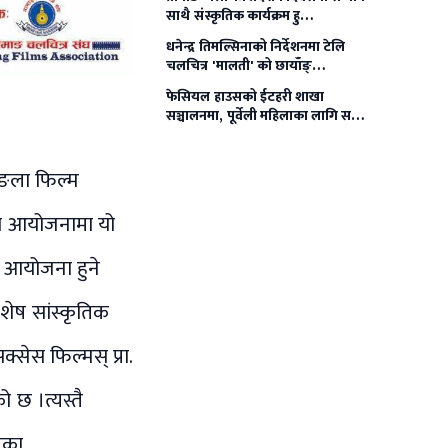
साथै संस्कृतिक कार्यक्रम हु…
धनेन्द्र तिमल्सिनाको निर्देशनमा टेलि
चलचित्र 'मालती' को छायाँङ्…
फेसियल हाउसको ईटहरी शाखा
सञ्चालनमा, पूर्वेली महिलाका लागि स…
ाङला फिल्म
 को आयोजनामा यो
 आयोजना हुने
शेष सांस्कृतिक
सेस फिल्मस् प्रा.
छ ।​त्यस्तै
िका