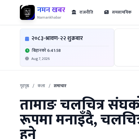
नमन खबर
राजनीति
समसामयिक
Namankhabar
२०८३-श्रावण-२२ शुक्रबार
बिहानको 6:41:59
Aug 7, 2026
गृहपृष्ठ
/
कला
/
समाचार
​तामाङ चलचित्र संघक
रूपमा मनाइँदै, चलचित्
हुने