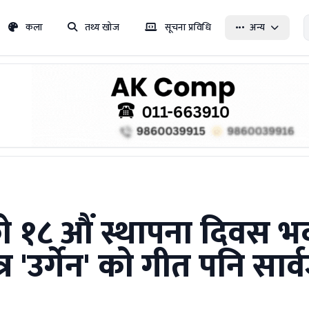
कला
तथ्य खोज
सूचना प्रविधि
अन्य
ो १८ औं स्थापना दिवस भव
र 'उर्गेन' को गीत पनि सार