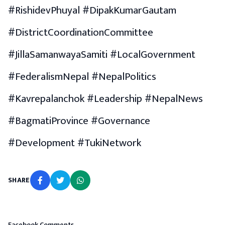
#RishidevPhuyal #DipakKumarGautam
#DistrictCoordinationCommittee
#JillaSamanwayaSamiti #LocalGovernment
#FederalismNepal #NepalPolitics
#Kavrepalanchok #Leadership #NepalNews
#BagmatiProvince #Governance
#Development #TukiNetwork
SHARE
Facebook Comments